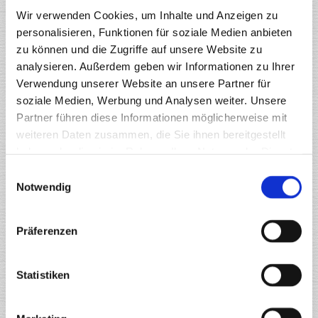
Wir verwenden Cookies, um Inhalte und Anzeigen zu
Vor- & Nachname
personalisieren, Funktionen für soziale Medien anbieten
zu können und die Zugriffe auf unsere Website zu
analysieren. Außerdem geben wir Informationen zu Ihrer
Verwendung unserer Website an unsere Partner für
Telefonnummer
soziale Medien, Werbung und Analysen weiter. Unsere
Partner führen diese Informationen möglicherweise mit
weiteren Daten zusammen, die Sie ihnen bereitgestellt
haben oder die sie im Rahmen Ihrer Nutzung der Dienste
E-Mail*
gesammelt haben.
Einwilligungsauswahl
Notwendig
Präferenzen
Betreff
Statistiken
Ihre Nachricht an mich